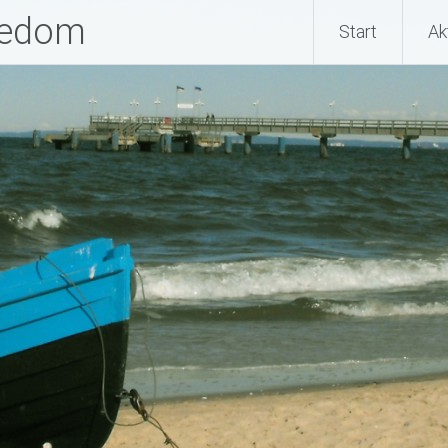
sedom
Start
Ak