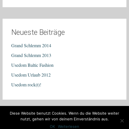
Neueste Beiträge
Grand Schlemm 2014
Grand Schlemm 2013
Usedom Baltic Fashion
Usedom Urlaub 2012
Usedom rock(t)!
Diese Website benutzt Cookies. Wenn du die Website weiter
nutzt, gehen wir von deinem Einverständnis aus.
Copyright © 2026
Ostsee Ferienwohnung Usedom
. Alle Rechte vorbehalten.
Theme:
Radiate
von ThemeGrill. Präsentiert von
WordPress
.
OK
Weiterlesen