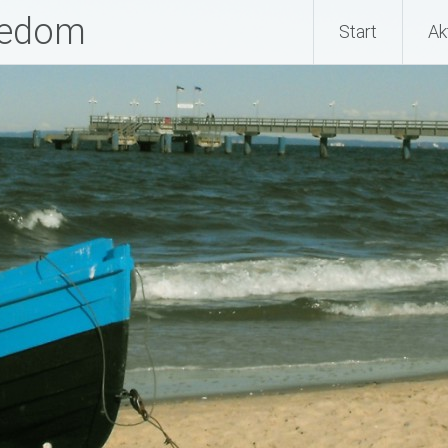
sedom
Start
Ak