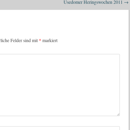
Usedomer Heringswochen 2011
→
rliche Felder sind mit
*
markiert