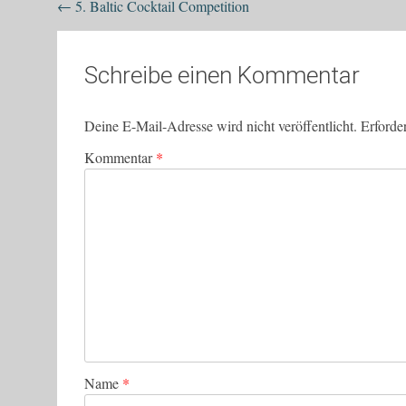
Beitragsnavigation
←
5. Baltic Cocktail Competition
Schreibe einen Kommentar
Deine E-Mail-Adresse wird nicht veröffentlicht.
Erforde
Kommentar
*
Name
*